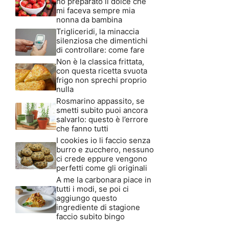
ho preparato il dolce che
mi faceva sempre mia
nonna da bambina
Trigliceridi, la minaccia
silenziosa che dimentichi
di controllare: come fare
Non è la classica frittata,
con questa ricetta svuota
frigo non sprechi proprio
nulla
Rosmarino appassito, se
smetti subito puoi ancora
salvarlo: questo è l’errore
che fanno tutti
I cookies io li faccio senza
burro e zucchero, nessuno
ci crede eppure vengono
perfetti come gli originali
A me la carbonara piace in
tutti i modi, se poi ci
aggiungo questo
ingrediente di stagione
faccio subito bingo