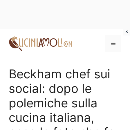
Vai
al
Menu
contenuto
Beckham chef sui
social: dopo le
polemiche sulla
cucina italiana,