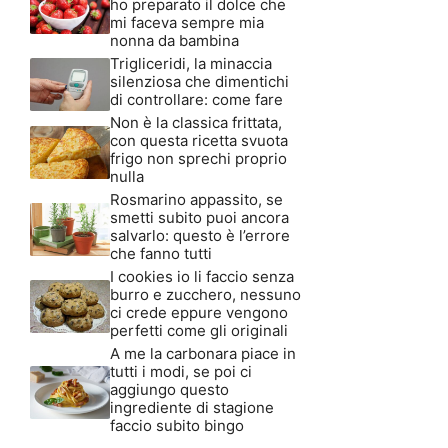
ho preparato il dolce che
mi faceva sempre mia
nonna da bambina
Trigliceridi, la minaccia
silenziosa che dimentichi
di controllare: come fare
Non è la classica frittata,
con questa ricetta svuota
frigo non sprechi proprio
nulla
Rosmarino appassito, se
smetti subito puoi ancora
salvarlo: questo è l’errore
che fanno tutti
I cookies io li faccio senza
burro e zucchero, nessuno
ci crede eppure vengono
perfetti come gli originali
A me la carbonara piace in
tutti i modi, se poi ci
aggiungo questo
ingrediente di stagione
faccio subito bingo