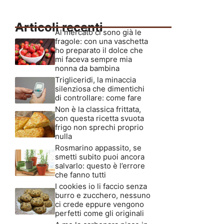
Articoli recenti
Al mercato ci sono già le
fragole: con una vaschetta
ho preparato il dolce che
mi faceva sempre mia
nonna da bambina
Trigliceridi, la minaccia
silenziosa che dimentichi
di controllare: come fare
Non è la classica frittata,
con questa ricetta svuota
frigo non sprechi proprio
nulla
Rosmarino appassito, se
smetti subito puoi ancora
salvarlo: questo è l’errore
che fanno tutti
I cookies io li faccio senza
burro e zucchero, nessuno
ci crede eppure vengono
perfetti come gli originali