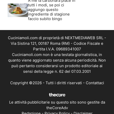
A me la carbonara piace in
tutti i modi, se poi ci
aggiungo questo
ingrediente di stagione
faccio subito bingo
Cuciniamoli.com di proprietà di NEXTMEDIAWEB SRL -
Via Sistina 121, 00187 Roma (RM) - Codice Fiscale e
Partita I.V.A. 09689341007
Cuciniamoli.com non è una testata giornalistica, in
quanto viene aggiornato senza alcuna periodicità. Non
può pertanto considerarsi un prodotto editoriale ai
sensi della legge n. 62 del 07.03.2001
Copyright ©2026 - Tutti i diritti riservati -
Contattaci
Le attività pubblicitarie su questo sito sono gestite da
theCoreAdv
Redazione
-
Privacy Policy
-
Disclaimer