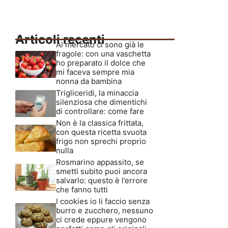
Articoli recenti
Al mercato ci sono già le
fragole: con una vaschetta
ho preparato il dolce che
mi faceva sempre mia
nonna da bambina
Trigliceridi, la minaccia
silenziosa che dimentichi
di controllare: come fare
Non è la classica frittata,
con questa ricetta svuota
frigo non sprechi proprio
nulla
Rosmarino appassito, se
smetti subito puoi ancora
salvarlo: questo è l’errore
che fanno tutti
I cookies io li faccio senza
burro e zucchero, nessuno
ci crede eppure vengono