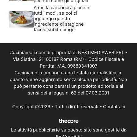
perfetti come gli originali
A me la carbonara piace in
tutti i modi, se poi ci
aggiungo questo
ingrediente di stagione
faccio subito bingo
Cuciniamoli.com di proprietà di NEXTMEDIAWEB SRL -
Via Sistina 121, 00187 Roma (RM) - Codice Fiscale e
Partita I.V.A. 09689341007
Cuciniamoli.com non è una testata giornalistica, in
quanto viene aggiornato senza alcuna periodicità. Non
può pertanto considerarsi un prodotto editoriale ai
sensi della legge n. 62 del 07.03.2001
Copyright ©2026 - Tutti i diritti riservati -
Contattaci
Le attività pubblicitarie su questo sito sono gestite da
theCoreAdv