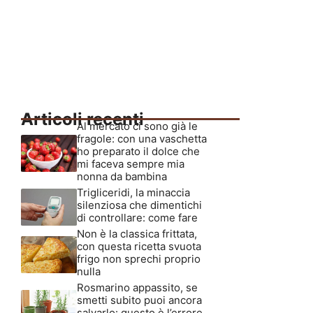
Articoli recenti
Al mercato ci sono già le
fragole: con una vaschetta
ho preparato il dolce che
mi faceva sempre mia
nonna da bambina
Trigliceridi, la minaccia
silenziosa che dimentichi
di controllare: come fare
Non è la classica frittata,
con questa ricetta svuota
frigo non sprechi proprio
nulla
Rosmarino appassito, se
smetti subito puoi ancora
salvarlo: questo è l’errore