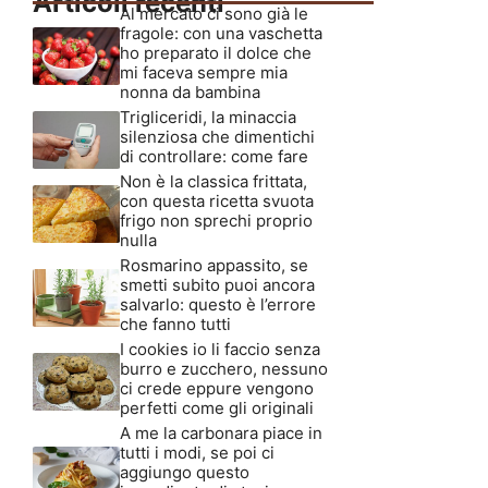
Articoli recenti
Al mercato ci sono già le
fragole: con una vaschetta
ho preparato il dolce che
mi faceva sempre mia
nonna da bambina
Trigliceridi, la minaccia
silenziosa che dimentichi
di controllare: come fare
Non è la classica frittata,
con questa ricetta svuota
frigo non sprechi proprio
nulla
Rosmarino appassito, se
smetti subito puoi ancora
salvarlo: questo è l’errore
che fanno tutti
I cookies io li faccio senza
burro e zucchero, nessuno
ci crede eppure vengono
perfetti come gli originali
A me la carbonara piace in
tutti i modi, se poi ci
aggiungo questo