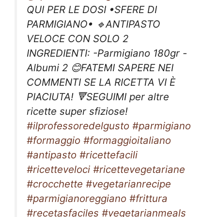
QUI PER LE DOSI •SFERE DI
PARMIGIANO• 🔹ANTIPASTO
VELOCE CON SOLO 2
INGREDIENTI: -Parmigiano 180gr -
Albumi 2 😊FATEMI SAPERE NEI
COMMENTI SE LA RICETTA VI È
PIACIUTA! 🔻SEGUIMI per altre
ricette super sfiziose!
#ilprofessoredelgusto
#parmigiano
#formaggio
#formaggioitaliano
#antipasto
#ricettefacili
#ricetteveloci
#ricettevegetariane
#crocchette
#vegetarianrecipe
#parmigianoreggiano
#frittura
#recetasfaciles
#vegetarianmeals