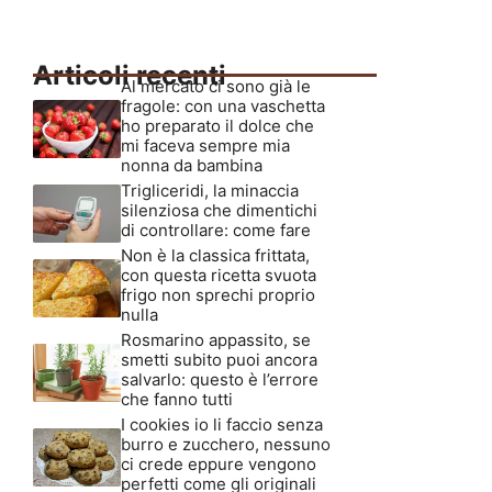
Articoli recenti
Al mercato ci sono già le
fragole: con una vaschetta
ho preparato il dolce che
mi faceva sempre mia
nonna da bambina
Trigliceridi, la minaccia
silenziosa che dimentichi
di controllare: come fare
Non è la classica frittata,
con questa ricetta svuota
frigo non sprechi proprio
nulla
Rosmarino appassito, se
smetti subito puoi ancora
salvarlo: questo è l’errore
che fanno tutti
I cookies io li faccio senza
burro e zucchero, nessuno
ci crede eppure vengono
perfetti come gli originali