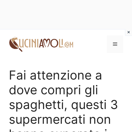
Vai
al
Menu
contenuto
Fai attenzione a
dove compri gli
spaghetti, questi 3
supermercati non