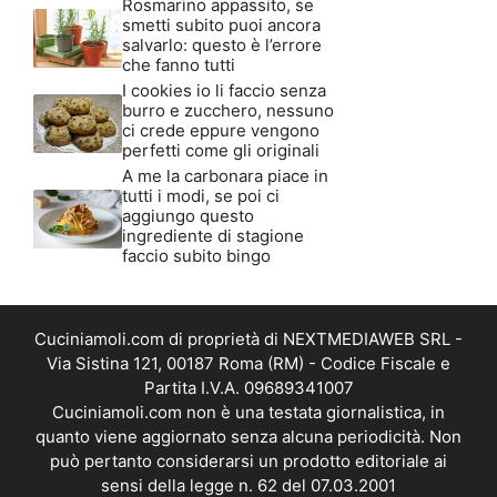
Rosmarino appassito, se
smetti subito puoi ancora
salvarlo: questo è l’errore
che fanno tutti
I cookies io li faccio senza
burro e zucchero, nessuno
ci crede eppure vengono
perfetti come gli originali
A me la carbonara piace in
tutti i modi, se poi ci
aggiungo questo
ingrediente di stagione
faccio subito bingo
Cuciniamoli.com di proprietà di NEXTMEDIAWEB SRL -
Via Sistina 121, 00187 Roma (RM) - Codice Fiscale e
Partita I.V.A. 09689341007
Cuciniamoli.com non è una testata giornalistica, in
quanto viene aggiornato senza alcuna periodicità. Non
può pertanto considerarsi un prodotto editoriale ai
sensi della legge n. 62 del 07.03.2001