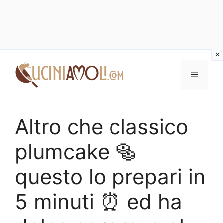
Vai
al
Menu
contenuto
Altro che classico
plumcake 🥯
questo lo prepari in
5 minuti ⏰ ed ha