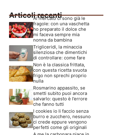
Articoli recenti
Al mercato ci sono già le
fragole: con una vaschetta
ho preparato il dolce che
mi faceva sempre mia
nonna da bambina
Trigliceridi, la minaccia
silenziosa che dimentichi
di controllare: come fare
Non è la classica frittata,
con questa ricetta svuota
frigo non sprechi proprio
nulla
Rosmarino appassito, se
smetti subito puoi ancora
salvarlo: questo è l’errore
che fanno tutti
I cookies io li faccio senza
burro e zucchero, nessuno
ci crede eppure vengono
perfetti come gli originali
A me la carbonara piace in