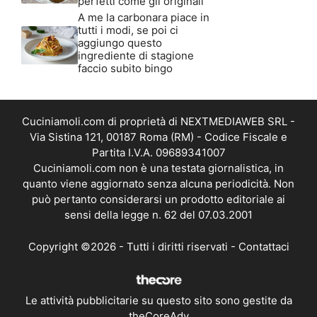
perfetti come gli originali
A me la carbonara piace in
tutti i modi, se poi ci
aggiungo questo
ingrediente di stagione
faccio subito bingo
Cuciniamoli.com di proprietà di NEXTMEDIAWEB SRL -
Via Sistina 121, 00187 Roma (RM) - Codice Fiscale e
Partita I.V.A. 09689341007
Cuciniamoli.com non è una testata giornalistica, in
quanto viene aggiornato senza alcuna periodicità. Non
può pertanto considerarsi un prodotto editoriale ai
sensi della legge n. 62 del 07.03.2001
Copyright ©2026 - Tutti i diritti riservati -
Contattaci
Le attività pubblicitarie su questo sito sono gestite da
theCoreAdv