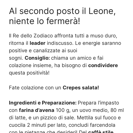
Al secondo posto il Leone,
niente lo fermerà!
Il Re dello Zodiaco affronta tutti a muso duro,
ritorna il
leader
indiscusso. Le energie saranno
positive e canalizzate ai suoi
sogni.
Consiglio:
chiama un amico e fai
colazione insieme, ha bisogno di
condividere
questa positività!
Fate colazione con un
Crepes salata!
Ingredienti e Preparazione:
Prepara l’impasto
con
farina d’avena
100 g, un uovo medio, 80 ml
di latte, e un pizzico di sale. Mettila sul fuoco e
cuocila 2 minuti per lato, concludi farcendola
con le pietanze che desideri! Del
caffè stile