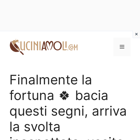
Vai
al
Menu
contenuto
Finalmente la
fortuna 🍀 bacia
questi segni, arriva
la svolta