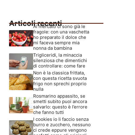
Articoli recenti
Al mercato ci sono già le
fragole: con una vaschetta
ho preparato il dolce che
mi faceva sempre mia
nonna da bambina
Trigliceridi, la minaccia
silenziosa che dimentichi
di controllare: come fare
Non è la classica frittata,
con questa ricetta svuota
frigo non sprechi proprio
nulla
Rosmarino appassito, se
smetti subito puoi ancora
salvarlo: questo è l’errore
che fanno tutti
I cookies io li faccio senza
burro e zucchero, nessuno
ci crede eppure vengono