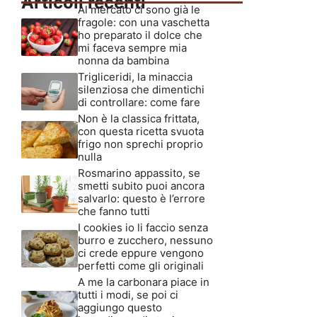
Articoli recenti
Al mercato ci sono già le
fragole: con una vaschetta
ho preparato il dolce che
mi faceva sempre mia
nonna da bambina
Trigliceridi, la minaccia
silenziosa che dimentichi
di controllare: come fare
Non è la classica frittata,
con questa ricetta svuota
frigo non sprechi proprio
nulla
Rosmarino appassito, se
smetti subito puoi ancora
salvarlo: questo è l’errore
che fanno tutti
I cookies io li faccio senza
burro e zucchero, nessuno
ci crede eppure vengono
perfetti come gli originali
A me la carbonara piace in
tutti i modi, se poi ci
aggiungo questo