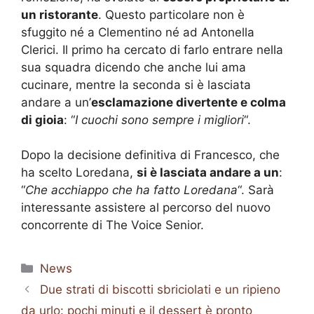
un ristorante
. Questo particolare non è
sfuggito né a Clementino né ad Antonella
Clerici. Il primo ha cercato di farlo entrare nella
sua squadra dicendo che anche lui ama
cucinare, mentre la seconda si è lasciata
andare a un’
esclamazione divertente e colma
di gioia
: “
I cuochi sono sempre i migliori
“.
Dopo la decisione definitiva di Francesco, che
ha scelto Loredana,
si è lasciata andare a un
:
“
Che acchiappo che ha fatto Loredana
“. Sarà
interessante assistere al percorso del nuovo
concorrente di The Voice Senior.
Categorie
News
Due strati di biscotti sbriciolati e un ripieno
da urlo: pochi minuti e il dessert è pronto