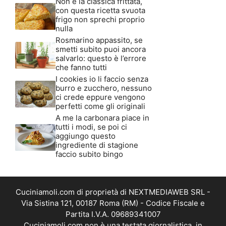
Non è la classica frittata,
con questa ricetta svuota
frigo non sprechi proprio
nulla
Rosmarino appassito, se
smetti subito puoi ancora
salvarlo: questo è l’errore
che fanno tutti
I cookies io li faccio senza
burro e zucchero, nessuno
ci crede eppure vengono
perfetti come gli originali
A me la carbonara piace in
tutti i modi, se poi ci
aggiungo questo
ingrediente di stagione
faccio subito bingo
Cuciniamoli.com di proprietà di NEXTMEDIAWEB SRL -
Via Sistina 121, 00187 Roma (RM) - Codice Fiscale e
Partita I.V.A. 09689341007
Cuciniamoli.com non è una testata giornalistica, in