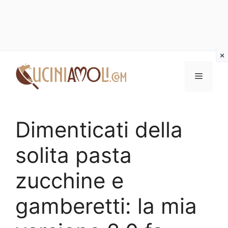
Vai
al
Menu
contenuto
Dimenticati della
solita pasta
zucchine e
gamberetti: la mia