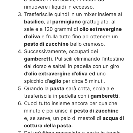
rimuovere i liquidi in eccesso.
Trasferiscile quindi in un mixer insieme al
basilico
, al
parmigiano
grattugiato, al
sale e a 120 grammi di
olio extravergine
d’oliva
e frulla tutto fino ad ottenere un
pesto di zucchine
bello cremoso.
Successivamente, occupati dei
gamberetti
. Puliscili eliminando l’intestino
dal dorso e saltali in padella con un giro
d’
olio extravergine d’oliva
ed uno
spicchio d’
aglio
per circa 5 minuti.
Quando la
pasta
sarà cotta, scolala e
trasferiscila in padella con i
gamberetti
.
Cuoci tutto insieme ancora per qualche
minuto e poi unisci il
pesto di zucchine
e, se serve, un paio di mestoli di
acqua di
cottura della pasta.
Dai un’ultima mescolata e porta in tavola