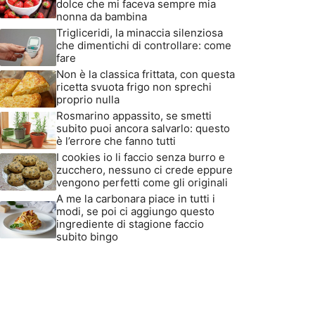
dolce che mi faceva sempre mia
nonna da bambina
Trigliceridi, la minaccia silenziosa
che dimentichi di controllare: come
fare
Non è la classica frittata, con questa
ricetta svuota frigo non sprechi
proprio nulla
Rosmarino appassito, se smetti
subito puoi ancora salvarlo: questo
è l’errore che fanno tutti
I cookies io li faccio senza burro e
zucchero, nessuno ci crede eppure
vengono perfetti come gli originali
A me la carbonara piace in tutti i
modi, se poi ci aggiungo questo
ingrediente di stagione faccio
subito bingo