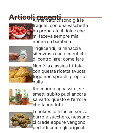
Articoli recenti
Al mercato ci sono già le
fragole: con una vaschetta
ho preparato il dolce che
mi faceva sempre mia
nonna da bambina
Trigliceridi, la minaccia
silenziosa che dimentichi
di controllare: come fare
Non è la classica frittata,
con questa ricetta svuota
frigo non sprechi proprio
nulla
Rosmarino appassito, se
smetti subito puoi ancora
salvarlo: questo è l’errore
che fanno tutti
I cookies io li faccio senza
burro e zucchero, nessuno
ci crede eppure vengono
perfetti come gli originali