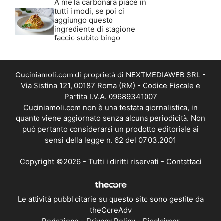
A me la carbonara piace in
tutti i modi, se poi ci
aggiungo questo
ingrediente di stagione
faccio subito bingo
Cuciniamoli.com di proprietà di NEXTMEDIAWEB SRL -
Via Sistina 121, 00187 Roma (RM) - Codice Fiscale e
Partita I.V.A. 09689341007
Cuciniamoli.com non è una testata giornalistica, in
quanto viene aggiornato senza alcuna periodicità. Non
può pertanto considerarsi un prodotto editoriale ai
sensi della legge n. 62 del 07.03.2001
Copyright ©2026 - Tutti i diritti riservati -
Contattaci
Le attività pubblicitarie su questo sito sono gestite da
theCoreAdv
Redazione
-
Privacy Policy
-
Disclaimer