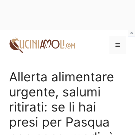
Vai
al
Menu
contenuto
Allerta alimentare
urgente, salumi
ritirati: se li hai
presi per Pasqua