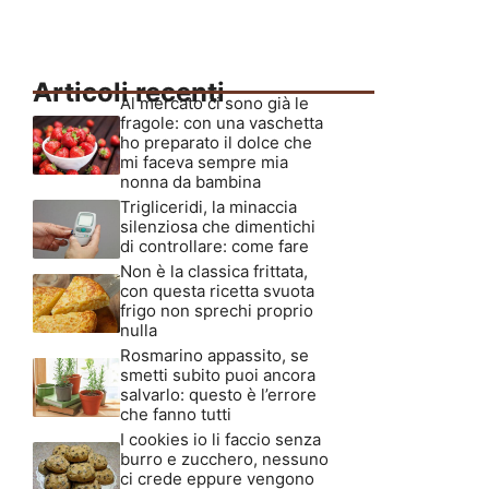
Articoli recenti
Al mercato ci sono già le
fragole: con una vaschetta
ho preparato il dolce che
mi faceva sempre mia
nonna da bambina
Trigliceridi, la minaccia
silenziosa che dimentichi
di controllare: come fare
Non è la classica frittata,
con questa ricetta svuota
frigo non sprechi proprio
nulla
Rosmarino appassito, se
smetti subito puoi ancora
salvarlo: questo è l’errore
che fanno tutti
I cookies io li faccio senza
burro e zucchero, nessuno
ci crede eppure vengono