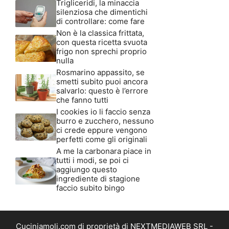
Trigliceridi, la minaccia
silenziosa che dimentichi
di controllare: come fare
Non è la classica frittata,
con questa ricetta svuota
frigo non sprechi proprio
nulla
Rosmarino appassito, se
smetti subito puoi ancora
salvarlo: questo è l’errore
che fanno tutti
I cookies io li faccio senza
burro e zucchero, nessuno
ci crede eppure vengono
perfetti come gli originali
A me la carbonara piace in
tutti i modi, se poi ci
aggiungo questo
ingrediente di stagione
faccio subito bingo
Cuciniamoli.com di proprietà di NEXTMEDIAWEB SRL -