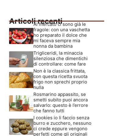
Articoli recenti
Al mercato ci sono già le
fragole: con una vaschetta
ho preparato il dolce che
mi faceva sempre mia
nonna da bambina
Trigliceridi, la minaccia
silenziosa che dimentichi
di controllare: come fare
Non è la classica frittata,
con questa ricetta svuota
frigo non sprechi proprio
nulla
Rosmarino appassito, se
smetti subito puoi ancora
salvarlo: questo è l’errore
che fanno tutti
I cookies io li faccio senza
burro e zucchero, nessuno
ci crede eppure vengono
perfetti come gli originali